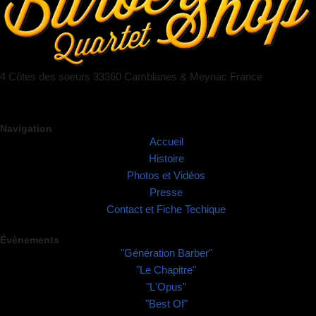
4 Côtes des soeurs 33360 Camblanes & Meynac France
Navigation
Accueil
Histoire
Photos et Vidéos
Presse
Contact et Fiche Techique
Évènements
"Génération Barber"
"Le Chapitre"
"L'Opus"
"Best Of"