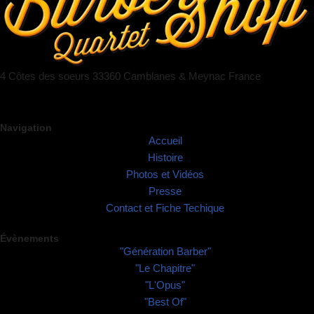
4 Côtes des soeurs 33360 Camblanes & Meynac France
Navigation
Accueil
Histoire
Photos et Vidéos
Presse
Contact et Fiche Techique
Évènements
"Génération Barber"
"Le Chapitre"
"L'Opus"
"Best Of"