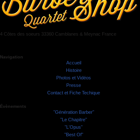
4 Côtes des soeurs 33360 Camblanes & Meynac France
Navigation
Accueil
Histoire
Photos et Vidéos
Presse
Contact et Fiche Techique
Évènements
"Génération Barber"
"Le Chapitre"
"L'Opus"
"Best Of"