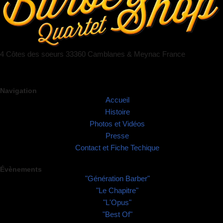
4 Côtes des soeurs 33360 Camblanes & Meynac France
Navigation
Accueil
Histoire
Photos et Vidéos
Presse
Contact et Fiche Techique
Évènements
"Génération Barber"
"Le Chapitre"
"L'Opus"
"Best Of"