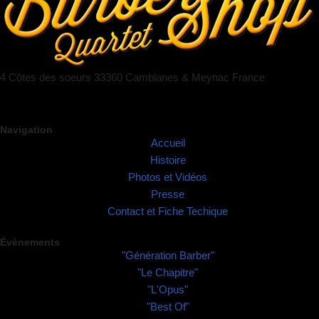
4 Côtes des soeurs 33360 Camblanes & Meynac France
Navigation
Accueil
Histoire
Photos et Vidéos
Presse
Contact et Fiche Techique
Évènements
"Génération Barber"
"Le Chapitre"
"L'Opus"
"Best Of"